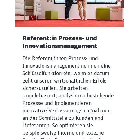
Referent:in Prozess- und
Innovationsmanagement
Die Referent:innen Prozess- und
Innovationsmanagement nehmen eine
Schlüsselfunktion ein, wenn es darum
geht unseren wirtschaftlichen Erfolg
sicherzustellen. Sie arbeiten
projektbasiert, analysieren bestehende
Schließen
Prozesse und implementieren
Möchten Sie zu
weitergeleitet
werden?
innovative Verbesserungsmaßnahmen
an der Schnittstelle zu Kunden und
Lieferanten. So optimieren sie
Abbrechen
Weiter
beispielsweise interne und externe