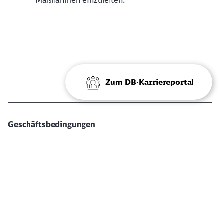
Maßnahmen einzuleiten.
Zum DB-Karriereportal
Geschäftsbedingungen
Impressum
Allgemeine Geschäftsbedingungen (AGB)
Allgemeine Deutsche Spediteurbedingungen
Datenschutz
Compliance
Analyse verwalten