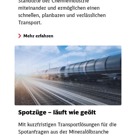
Standorte der Chemieindustrie
miteinander und ermöglichen einen
schnellen, planbaren und verlässlichen
Transport.
Schließen
Möchten Sie zu
weitergeleitet
werden?
Mehr erfahren
Abbrechen
Weiter
Spotzüge – läuft wie geölt
Mit kurzfristigen Transportlösungen für die
Spotanfragen aus der Mineralölbranche