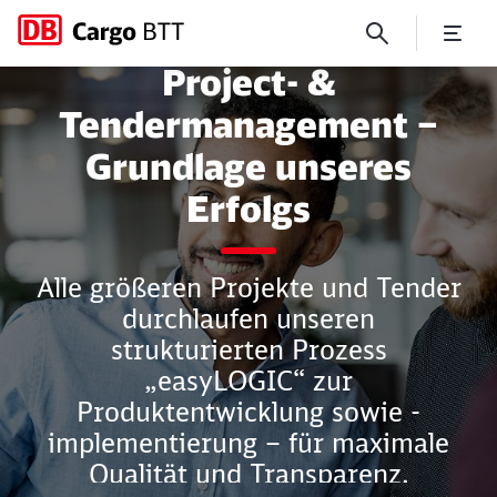
Project- &
Project- & Tendermanageme
Tendermanagement –
Grundlage unseres
Erfolgs
Schließen
Schließen
Alle größeren Projekte und Tender
durchlaufen unseren
strukturierten Prozess
„easyLOGIC“ zur
Produktentwicklung sowie -
implementierung – für maximale
Qualität und Transparenz.