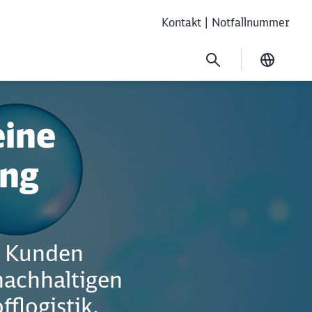
Kontakt | Notfallnummer
Ausgew
eine
ung
d Kunden
nachhaltigen
flogistik.