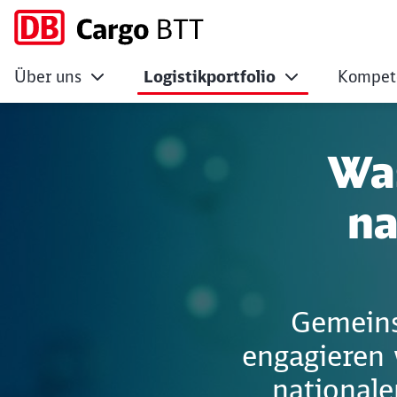
Über uns
Logistikportfolio
Kompet
Wasserstofflogisti
Was
na
Gemeins
engagieren 
nationale