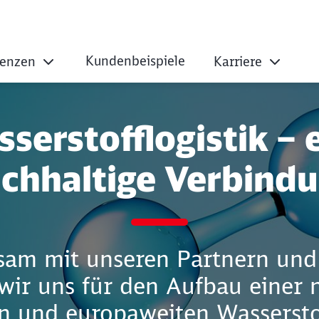
Kundenbeispiele
enzen
Karriere
k
serstofflogistik – 
chhaltige Verbind
am mit unseren Partnern un
wir uns für den Aufbau einer 
n und europaweiten Wasserstof